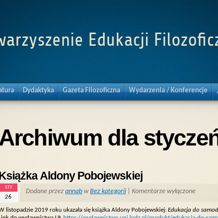
warzyszenie Edukacji Filozofic
atura
Dydaktyka
Gazeta Filozoficzna
Wydarzenia / Konferencje
Archiwum dla styczeń
Książka Aldony Pobojewskiej
STY
Dodane przez
annab
w
Bez kategorii
|
Komentarze wyłączone
26
W listopadzie 2019 roku ukazała się książka Aldony Pobojewskiej:
Edukacja do samodzi
Link do wydawnictwa UŁ
https://wydawnictwo.uni.lodz.pl/produkt/edukacja-do-samo