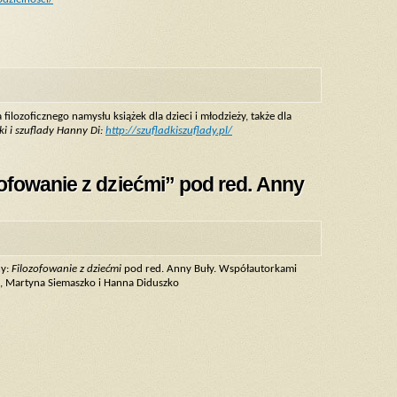
lozoficznego namysłu książek dla dzieci i młodzieży, także dla
ki i szuflady Hanny Di:
http://szufladkiszuflady.pl/
ofowanie z dziećmi” pod red. Anny
ny:
Filozofowanie z dziećmi
pod red. Anny Buły. Współautorkami
, Martyna Siemaszko i Hanna Diduszko