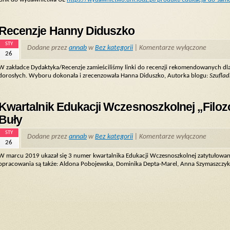
Recenzje Hanny Diduszko
STY
Dodane przez
annab
w
Bez kategorii
|
Komentarze wyłączone
26
W zakładce Dydaktyka/Recenzje zamieściliśmy linki do recenzji rekomendowanych dla fi
dorosłych. Wyboru dokonała i zrecenzowała Hanna Diduszko, Autorka blogu:
Szuflad
Kwartalnik Edukacji Wczesnoszkolnej „Filoz
Buły
STY
Dodane przez
annab
w
Bez kategorii
|
Komentarze wyłączone
26
W marcu 2019 ukazał się 3 numer kwartalnika Edukacji Wczesnoszkolnej zatytułowa
opracowania są także: Aldona Pobojewska, Dominika Depta-Marel, Anna Szymaszczyk