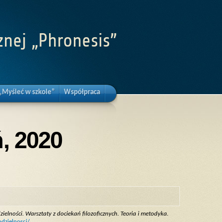
znej „Phronesis”
„Myśleć w szkole”
Współpraca
, 2020
elności. Warsztaty z dociekań filozoficznych. Teoria i metodyka.
dzielnosci/