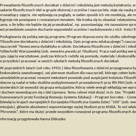
Prowadzenie filozoficznych dociekań z dziećmi i młodzieżą jest metodą kształcenia, w 
badanie filozoficznych idei w grupie złożonej z uczniów i nauczyciela, staje się nauk
prowadzący zajęcia nie wpływają na poglądy, w żaden sposób ich nie modelują, ale m
dygresje nie powiązane z rozważanym tematem. Nie trzeba się tu obawiać relatywizmu
sama, o ile tylko nie będzie się jej przeszkadzać, np. pozostawiając nie zauważone s
jest prawdziwie uważne słuchanie wypowiedzi uczniów i wydobywanie z nich treści fil
Posługiwania się polską wersją programu (Program dopuszczony do użytku szkolnego
"Filozoficzne dociekania z dziećmi i młodzieżą. Opis programu edukacyjnego") nauczy
Nauczycieli "Nowoczesna dydaktyka w szkole. Dociekania filozoficzne z dziećmi i mło
Politechniki Warszawskiej (zob. www.kns.pw.edu.pl /Studium). Praca nad polską wersją
typu zajęcia warsztatowe, podczas których rodziły się pomysły, materiały i doskonalił
w przyszłości pracować w swoich szkołach metodą filozoficznych dociekań.
W poprzednich latach (od roku 1992r.) idea filozofowania z dziećmi propagowana była
doskonalenia zawodowego), zaś pierwsze studium dla nauczycieli, którego celem było
samodzielnie pracować nowymi metodami powstało pod auspicjami Instytutu Filozofii 
obecne są nadal w toku studiów podyplomowych prowadzonych przy IfiS PAN (zob: www.
pionierskich lat wywodzi się grupa entuzjastów, którzy wiele energii wkładają we wprowa
z duchem wywodzącym się z idei Lipmana. Temu celowi miał służyć m.in. tzw. "Proje
finansowanych przez Fundację Rozwoju Systemu Edukacji – Program Socrates – Come
dziewięciu krajach europejskich Europejska Filozoficzna Gazeta Dzieci "100" (zob. ww
entuzjaści, głównie absolwenci wspomnianego wyżej Studium przy KNSiA. To oni właśni
"Phronesis", które ma służyć przede wszystkim rozwojowi programu filozoficznych doci
Informację przygotowała Hanna Diduszko