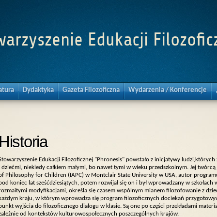
warzyszenie Edukacji Filozofic
atura
Dydaktyka
Gazeta Filozoficzna
Wydarzenia / Konferencje
Historia
Stowarzyszenie Edukacji Filozoficznej "Phronesis" powstało z inicjatywy ludzi,któryc
i dziećmi, niekiedy całkiem małymi, bo nawet tymi w wieku przedszkolnym. Jej twórcą
of Philosophy for Children (IAPC) w Montclair State University w USA, autor programu
pod koniec lat sześćdziesiątych, potem rozwijał się on i był wprowadzany w szkołach 
rozmaitymi modyfikacjami, określa się czasem wspólnym mianem filozofowanie z dzieć
każdym kraju, w którym wprowadza się program filozoficznych dociekań przygotowywa
punkt wyjścia do filozoficznego dialogu w klasie. Są one po części przekładami mate
zależnie od kontekstów kulturowospołecznych poszczególnych krajów.