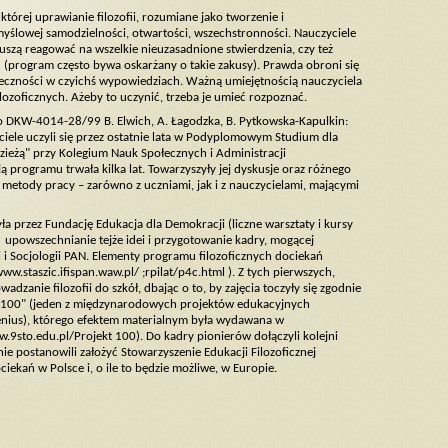
której uprawianie filozofii, rozumiane jako tworzenie i
ą myślowej samodzielności, otwartości, wszechstronności. Nauczyciele
uszą reagować na wszelkie nieuzasadnione stwierdzenia, czy też
 (program często bywa oskarżany o takie zakusy). Prawda obroni się
przeczności w czyichś wypowiedziach. Ważną umiejętnością nauczyciela
ozoficznych. Ażeby to uczynić, trzeba je umieć rozpoznać.
 DKW-4014-28/99 B. Elwich, A. Łagodzka, B. Pytkowska-Kapulkin:
ciele uczyli się przez ostatnie lata w Podyplomowym Studium dla
dzieżą" przy Kolegium Nauk Społecznych i Administracji
 programu trwała kilka lat. Towarzyszyły jej dyskusje oraz różnego
y metody pracy – zarówno z uczniami, jak i z nauczycielami, mającymi
 przez Fundację Edukacja dla Demokracji (liczne warsztaty i kursy
 upowszechnianie tejże idei i przygotowanie kadry, mogącej
i Socjologii PAN. Elementy programu filozoficznych dociekań
staszic.ifispan.waw.pl/ ;rpilat/p4c.html ). Z tych pierwszych,
dzanie filozofii do szkół, dbając o to, by zajęcia toczyły się zgodnie
kt 100" (jeden z międzynarodowych projektów edukacyjnych
nius), którego efektem materialnym była wydawana w
w.9sto.edu.pl/Projekt 100). Do kadry pionierów dołączyli kolejni
e postanowili założyć Stowarzyszenie Edukacji Filozoficznej
ekań w Polsce i, o ile to będzie możliwe, w Europie.