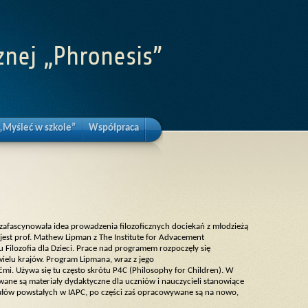
znej „Phronesis”
„Myśleć w szkole”
Współpraca
h zafascynowała idea prowadzenia filozoficznych dociekań z młodzieżą
 jest prof. Mathew Lipman z The Institute for Advacement
 Filozofia dla Dzieci. Prace nad programem rozpoczęły się
wielu krajów. Program Lipmana, wraz z jego
mi. Używa się tu często skrótu P4C (Philosophy for Children). W
ne są materiały dydaktyczne dla uczniów i nauczycieli stanowiące
riałów powstałych w IAPC, po części zaś opracowywane są na nowo,