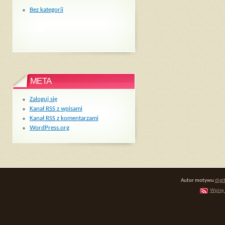
Bez kategorii
META
Zaloguj się
Kanał
RSS
z wpisami
Kanał
RSS
z komentarzami
WordPress.org
Autor motywu
digi
Wpisy 