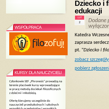
Dziecko i 
edukacji
LUT
Dodane 
2
wyłączo
WSPÓŁPRACA
Katedra Wczesne
zaprasza serdec
pt. "
Dziecko i fi
zobacz szczegóły
pobierz zgłoszen
KURSY DLA NAUCZYCIELI
Członkowie SEF „Phronesis” prowadzą na
terenie placówek kursy wprowadzające
w pracę metodą dociekań filozoficznych
z dziećmi i młodzieżą.
Ofertę kierujemy szczególnie do
nauczycieli przedszkolnych i szkolnych
wszystkich przedmiotów i wszystkich