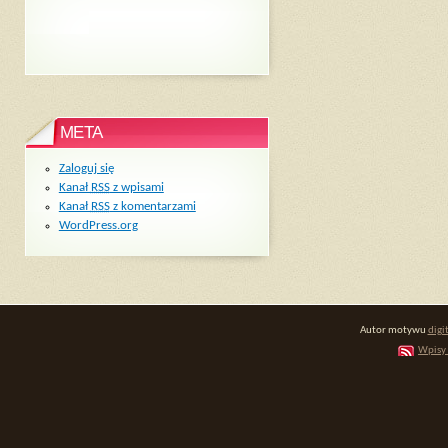
META
Zaloguj się
Kanał
RSS
z wpisami
Kanał
RSS
z komentarzami
WordPress.org
Autor motywu
digi
Wpisy 