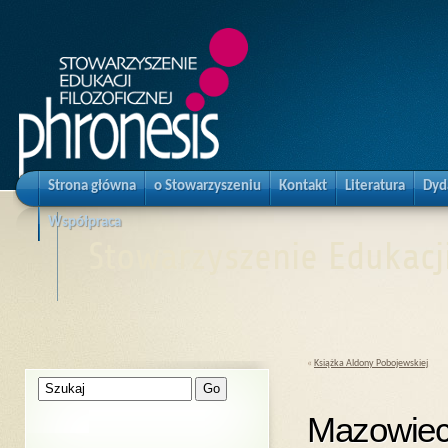
Strona główna
o Stowarzyszeniu
Kontakt
Literatura
Dyd
Współpraca
Stowarzyszenie Edukacji
«
Książka Aldony Pobojewskiej
Mazowieck