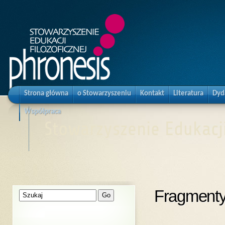
Strona główna
o Stowarzyszeniu
Kontakt
Literatura
Dyd
Współpraca
Stowarzyszenie Edukacji
Fragmenty 