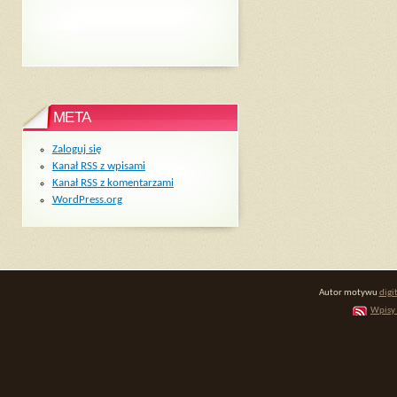
META
Zaloguj się
Kanał
RSS
z wpisami
Kanał
RSS
z komentarzami
WordPress.org
Autor motywu
digi
Wpisy 