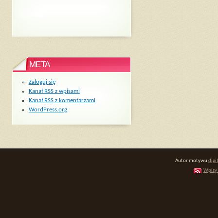
META
Zaloguj się
Kanał
RSS
z wpisami
Kanał
RSS
z komentarzami
WordPress.org
Autor motywu
digi
Wpisy 