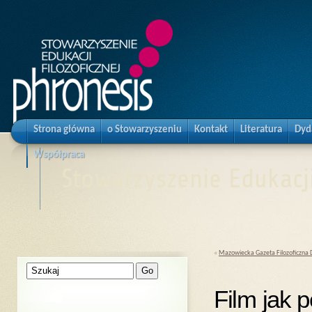
Strona główna
o Stowarzyszeniu
Kontakt
Literatura
Dyd
Współpraca
Stowarzyszenie Edukacji
«
Mazowiecka Gazeta Filozoficzna Dz
Film jak 